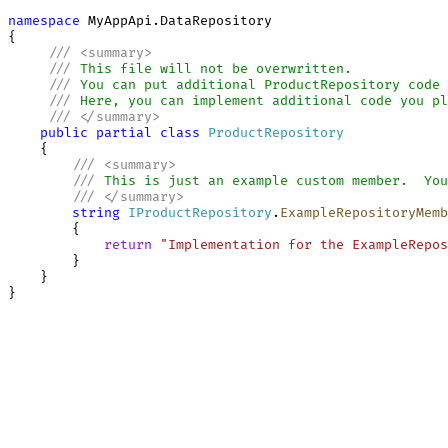
namespace
 MyAppApi.DataRepository

{

///
<
summary
>
///
 This file will not be overwritten.
///
 You can put additional ProductRepository code 
///
 Here, you can implement additional code you pl
///
</
summary
>
public
partial
class
ProductRepository
    {

///
<
summary
>
///
 This is just an example custom member.  You
///
</
summary
>
string
IProductRepository
.
ExampleRepositoryMemb
        {

return
"Implementation for the ExampleRepos
        }

    }
