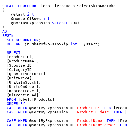
CREATE
PROCEDURE
 [dbo]
.
(
    @start 
int
,
    @numberOfRows 
int
,
    @sortByExpression 
varchar
(
200
)
)
AS
BEGIN
SET
NOCOUNT
ON
;
DECLARE
 @numberOfRowsToSkip 
int
=
 @start
;
SELECT
  [ProductID]
,
  [ProductName]
,
  [SupplierID]
,
  [CategoryID]
,
  [QuantityPerUnit]
,
  [UnitPrice]
,
  [UnitsInStock]
,
  [UnitsOnOrder]
,
  [ReorderLevel]
,
  [Discontinued]

FROM
 [dbo]
.
[Products]

ORDER
BY
CASE
WHEN
 @sortByExpression 
=
'ProductID'
THEN
 [Produ
CASE
WHEN
 @sortByExpression 
=
'ProductID desc'
THEN
 [
CASE
WHEN
 @sortByExpression 
=
'ProductName'
THEN
 [Pro
CASE
WHEN
 @sortByExpression 
=
'ProductName desc'
THEN