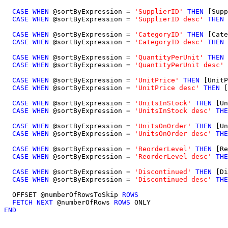
CASE
WHEN
 @sortByExpression 
=
'SupplierID'
THEN
 [Supp
CASE
WHEN
 @sortByExpression 
=
'SupplierID desc'
THEN
 
CASE
WHEN
 @sortByExpression 
=
'CategoryID'
THEN
 [Cate
CASE
WHEN
 @sortByExpression 
=
'CategoryID desc'
THEN
 
CASE
WHEN
 @sortByExpression 
=
'QuantityPerUnit'
THEN
 
CASE
WHEN
 @sortByExpression 
=
'QuantityPerUnit desc'
CASE
WHEN
 @sortByExpression 
=
'UnitPrice'
THEN
 [UnitP
CASE
WHEN
 @sortByExpression 
=
'UnitPrice desc'
THEN
 [
CASE
WHEN
 @sortByExpression 
=
'UnitsInStock'
THEN
 [Un
CASE
WHEN
 @sortByExpression 
=
'UnitsInStock desc'
THE
CASE
WHEN
 @sortByExpression 
=
'UnitsOnOrder'
THEN
 [Un
CASE
WHEN
 @sortByExpression 
=
'UnitsOnOrder desc'
THE
CASE
WHEN
 @sortByExpression 
=
'ReorderLevel'
THEN
 [Re
CASE
WHEN
 @sortByExpression 
=
'ReorderLevel desc'
THE
CASE
WHEN
 @sortByExpression 
=
'Discontinued'
THEN
 [Di
CASE
WHEN
 @sortByExpression 
=
'Discontinued desc'
THE
  OFFSET @numberOfRowsToSkip 
ROWS
FETCH
NEXT
 @numberOfRows 
ROWS
END