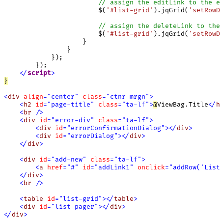
// assign the editLink to the e
                        $(
'#list-grid'
).jqGrid(
'setRowD
// assign the deleteLink to the
                        $(
'#list-grid'
).jqGrid(
'setRowD
                    }

                }

            });

        });

<
/
script
>
}
<
div
align
=
"
center
"
class
=
"
ctnr-mrgn
"
>
<
h2
id
=
"
page-title
"
class
=
"
ta-lf
"
>
@
ViewBag.Title
<
/
h
<
br
/
>
<
div
id
=
"
error-div
"
class
=
"
ta-lf
"
>
<
div
id
=
"
errorConfirmationDialog
"
>
<
/
div
>
<
div
id
=
"
errorDialog
"
>
<
/
div
>
<
/
div
>
<
div
id
=
"
add-new
"
class
=
"
ta-lf
"
>
<
a
href
=
"
#
"
id
=
"
addLink1
"
onclick
=
"
addRow(
'List
<
/
div
>
<
br
/
>
<
table
id
=
"
list-grid
"
>
<
/
table
>
<
div
id
=
"
list-pager
"
>
<
/
div
>
<
/
div
>