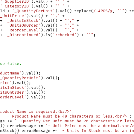
'_SupplierID'
).val() + 
"',"
 +

'_CategoryID'
).val() + 
"',"
 +

Id + 
'_QuantityPerUnit'
).val().replace(
/~APOS/g
, 
"'"
).re
_UnitPrice'
).val() + 
"',"
 +

+ 
'_UnitsInStock'
).val() + 
"',"
 +

+ 
'_UnitsOnOrder'
).val() + 
"',"
 +

+ 
'_ReorderLevel'
).val() + 
"',"
 +

+ 
'_Discontinued'
).is(
':checked'
) + 
"'"
;

ductName'
).val();

_QuantityPerUnit'
).val();

rice'
).val();

itsInStock'
).val();

itsOnOrder'
).val();

orderLevel'
).val();

roduct Name is required.<br/>'
;

= 
'- Product Name must be 40 characters or less.<br/>'
;

ge += 
'- Quantity Per Unit must be 20 characters or less
)) errorMessage += 
'- Unit Price must be a decimal.<br/>
nStock)) errorMessage += 
'- Units In Stock must be an i