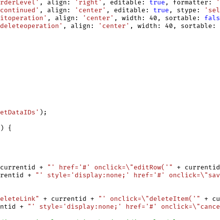
rderLevel'
, align: 
'right'
, editable: 
true
, formatter: 
'
continued'
, align: 
'center'
, editable: 
true
, stype: 
'sel
itoperation'
, align: 
'center'
, width: 40, sortable: 
fals
deleteoperation'
, align: 
'center'
, width: 40, sortable: 
etDataIDs'
);

) {

currentid + 
"' href='#' onclick=
\"
editRow('"
 + currentid
rentid + 
"' style='display:none;' href='#' onclick=
\"
sav
eleteLink"
 + currentid + 
"' onclick=
\"
deleteItem('"
 + cu
ntid + 
"' style='display:none;' href='#' onclick=
\"
cance