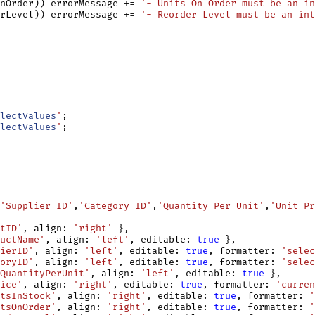
nOrder)) errorMessage += 
'- Units On Order must be an i
rLevel)) errorMessage += 
'- Reorder Level must be an int
lectValues
'
;

lectValues
'
;

'Supplier ID'
,
'Category ID'
,
'Quantity Per Unit'
,
'Unit Pr
tID'
, align: 
'right'
 },

uctName'
, align: 
'left'
, editable: 
true
 },

ierID'
, align: 
'left'
, editable: 
true
, formatter: 
'selec
oryID'
, align: 
'left'
, editable: 
true
, formatter: 
'selec
QuantityPerUnit'
, align: 
'left'
, editable: 
true
 },

ice'
, align: 
'right'
, editable: 
true
, formatter: 
'curren
tsInStock'
, align: 
'right'
, editable: 
true
, formatter: 
'
tsOnOrder'
, align: 
'right'
, editable: 
true
, formatter: 
'