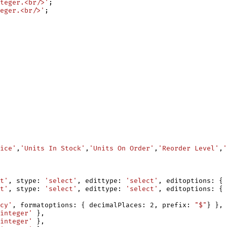
nteger.<br/>'
;

eger.<br/>'
;

ice'
,
'Units In Stock'
,
'Units On Order'
,
'Reorder Level'
,
'
t'
, stype: 
'select'
, edittype: 
'select'
, editoptions: { 
t'
, stype: 
'select'
, edittype: 
'select'
, editoptions: { 
cy'
, formatoptions: { decimalPlaces: 2, prefix: 
"$"
} },

integer'
 },

integer'
 },
