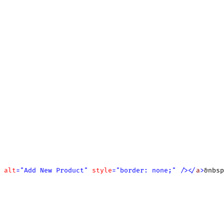
alt
=
"
Add
 New
 Product
"
style
=
"
border:
 none;
"
/
>
<
/
a
>
&nbsp