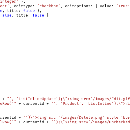
integer'
 },

ect'
, edittype: 
'checkbox'
, editoptions: { value: 
'True:
e
, title: 
false
 },

false
, title: 
false
 }

 + 
"', 'ListInlineUpdate');
\"
><img src='/images/Edit.gif
eRow('"
 + currentid + 
"', 'Product', 'ListInline');
\"
><i
rrentid + 
"')
\"
><img src='/images/Delete.png' style='bor
lRow('"
 + currentid + 
"');
\"
><img src='/images/Unchecked