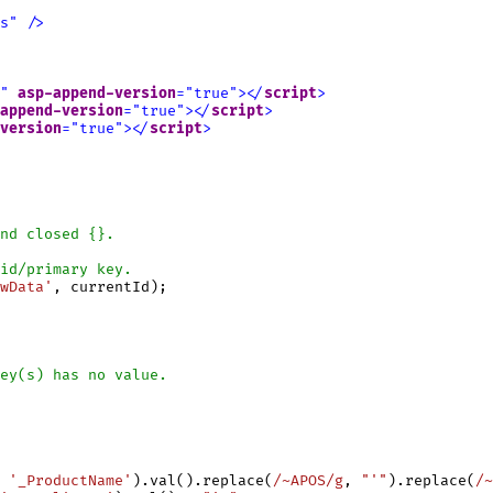
s
"
/
>
"
asp-append-version
=
"
true
"
>
<
/
script
>
append-version
=
"
true
"
>
<
/
script
>
version
=
"
true
"
>
<
/
script
>
id/primary key.
wData'
, currentId);

ey(s) has no value.
 
'_ProductName'
).val().replace(
/~APOS/g
, 
"'"
).replace(
/~