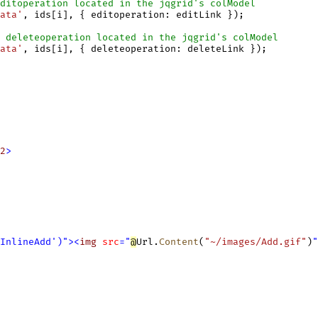
ditoperation located in the jqgrid's colModel
ata'
, ids[i], { editoperation: editLink });

 deleteoperation located in the jqgrid's colModel
ata'
, ids[i], { deleteoperation: deleteLink });

2
>
InlineAdd'
)
"
>
<
img
src
=
"
@
Url.
Content
(
"~/images/Add.gif"
)
"