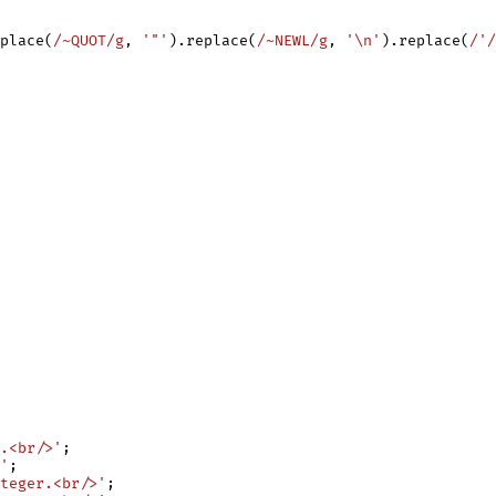
place(
/~QUOT/g
, 
'"'
).replace(
/~NEWL/g
, 
'
\n
'
).replace(
/'/
.<br/>'
;

'
;

nteger.<br/>'
;
