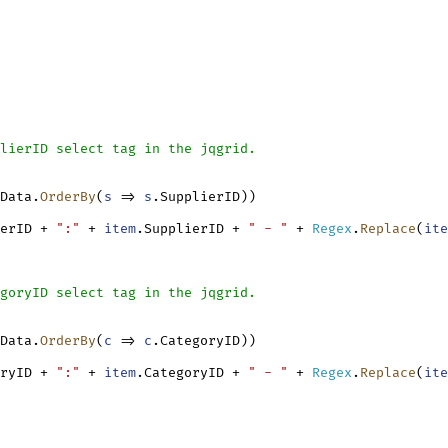
lierID select tag in the jqgrid.
Data.
OrderBy
(
s
 => 
s
.SupplierID))

erID + 
":"
 + 
item
.SupplierID + 
" - "
 + 
Regex
.
Replace
(
ite
goryID select tag in the jqgrid.
Data.
OrderBy
(
c
 => 
c
.CategoryID))

ryID + 
":"
 + 
item
.CategoryID + 
" - "
 + 
Regex
.
Replace
(
ite