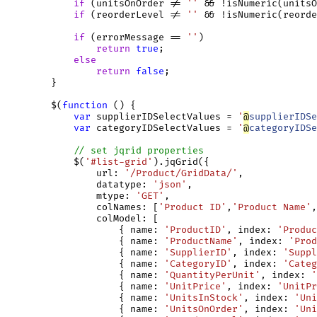
if
 (unitsOnOrder != 
''
 && !isNumeric(unitsO
if
 (reorderLevel != 
''
 && !isNumeric(reorde
if
 (errorMessage == 
''
)

return
true
;

else
return
false
;

        }

        $(
function
 () {

var
 supplierIDSelectValues = 
'
@
supplierIDSe
var
 categoryIDSelectValues = 
'
@
categoryIDSe
// set jqrid properties
            $(
'#list-grid'
).jqGrid({

                url: 
'/Product/GridData/'
,

                datatype: 
'json'
,

                mtype: 
'GET'
,

                colNames: [
'Product ID'
,
'Product Name'
,
                colModel: [

                    { name: 
'ProductID'
, index: 
'Produc
                    { name: 
'ProductName'
, index: 
'Prod
                    { name: 
'SupplierID'
, index: 
'Suppl
                    { name: 
'CategoryID'
, index: 
'Categ
                    { name: 
'QuantityPerUnit'
, index: 
'
                    { name: 
'UnitPrice'
, index: 
'UnitPr
                    { name: 
'UnitsInStock'
, index: 
'Uni
                    { name: 
'UnitsOnOrder'
, index: 
'Uni