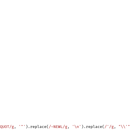
QUOT/g
, 
'"'
).replace(
/~NEWL/g
, 
'
\n
'
).replace(
/'/g
, 
"
\\
'"