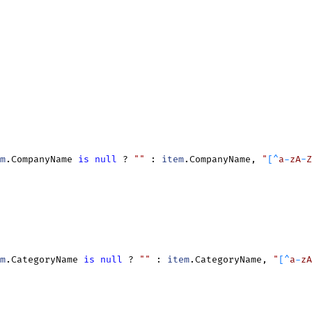
m
.CompanyName 
is
null
 ? 
""
 : 
item
.CompanyName, 
"
[
^
a
-
z
A
-
Z
m
.CategoryName 
is
null
 ? 
""
 : 
item
.CategoryName, 
"
[
^
a
-
z
A