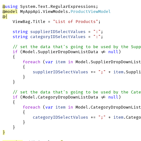
@
using
@
model
 MyAppApi.ViewModels.
ProductViewModel
@
{
    ViewBag.Title = 
"List of Products"
;

string
supplierIDSelectValues
 = 
":"
;

string
categoryIDSelectValues
 = 
":"
;

// set the data that's going to be used by the Supp
if
 (Model.SupplierDropDownListData != 
null
)

    {

foreach
 (
var
item
in
 Model.SupplierDropDownList
        {

supplierIDSelectValues
 += 
";"
 + 
item
.Suppli
        }

    }

// set the data that's going to be used by the Cate
if
 (Model.CategoryDropDownListData != 
null
)

    {

foreach
 (
var
item
in
 Model.CategoryDropDownList
        {

categoryIDSelectValues
 += 
";"
 + 
item
.Catego
        }

}