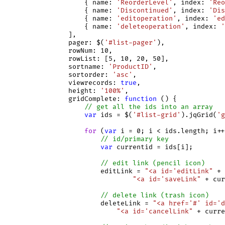
                    { name: 
'ReorderLevel'
, index: 
'Reo
                    { name: 
'Discontinued'
, index: 
'Dis
                    { name: 
'editoperation'
, index: 
'ed
                    { name: 
'deleteoperation'
, index: 
'
                ],

                pager: $(
'#list-pager'
),

                rowNum: 10,

                rowList: [5, 10, 20, 50],

                sortname: 
'ProductID'
,

                sortorder: 
'asc'
,

                viewrecords: 
true
,

                height: 
'100%'
,

                gridComplete: 
function
 () {

// get all the ids into an array
var
 ids = $(
'#list-grid'
).jqGrid(
'g
for
 (
var
 i = 0; i < ids.length; i++
// id/primary key
var
 currentid = ids[i];

// edit link (pencil icon)
                        editLink = 
"<a id='editLink"
 + 
"<a id='saveLink"
 + cur
// delete link (trash icon)
                        deleteLink = 
"<a href='#' id='d
"<a id='cancelLink"
 + curre