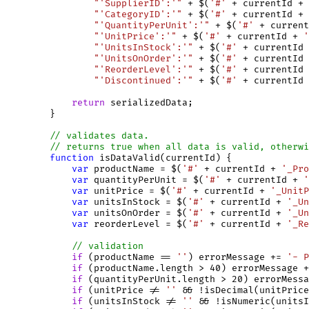
"'SupplierID':'"
 + $(
'#'
 + currentId + 
"'CategoryID':'"
 + $(
'#'
 + currentId + 
"'QuantityPerUnit':'"
 + $(
'#'
 + current
"'UnitPrice':'"
 + $(
'#'
 + currentId + 
'
"'UnitsInStock':'"
 + $(
'#'
 + currentId 
"'UnitsOnOrder':'"
 + $(
'#'
 + currentId 
"'ReorderLevel':'"
 + $(
'#'
 + currentId 
"'Discontinued':'"
 + $(
'#'
 + currentId 
return
 serializedData;

        }

function
 isDataValid(currentId) {

var
 productName = $(
'#'
 + currentId + 
'_Pro
var
 quantityPerUnit = $(
'#'
 + currentId + 
'
var
 unitPrice = $(
'#'
 + currentId + 
'_UnitP
var
 unitsInStock = $(
'#'
 + currentId + 
'_Un
var
 unitsOnOrder = $(
'#'
 + currentId + 
'_Un
var
 reorderLevel = $(
'#'
 + currentId + 
'_Re
// validation
if
 (productName == 
''
) errorMessage += 
'- P
if
 (productName.length > 40) errorMessage +
if
 (quantityPerUnit.length > 20) errorMessa
if
 (unitPrice != 
''
 && !isDecimal(unitPrice
if
 (unitsInStock != 
''
 && !isNumeric(unitsI